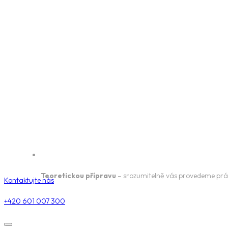
Teoretickou přípravu
– srozumitelně vás provedeme prá
Kontaktujte nás
+420 601 007 300