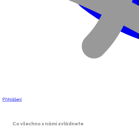
Přihlášení
Co všechno s námi zvládnete